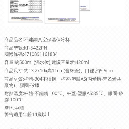
商品品名:不鏽鋼真空保溫保冷杯
商品型號:KF-5422PN
國際條碼:4710891161884
容量:約500ml (滿水位),建議容量:約420ml
商品尺寸:約13.2x10x高11cm(含杯蓋)、口徑:約9.5cm
商品材質:杯體-304不鏽鋼、杯蓋-塑膠AS(丙烯腈-苯乙烯共
聚物)、膠圈-矽膠
耐熱溫度:杯體-不鏽鋼:100°C、杯蓋-塑膠AS:85°C、膠圈-矽
膠:100°C
產地:中國
警告適用年齡14歲以上