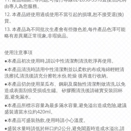
由專人為您服務。
12. 本產品經使用過或使用不當引起的損壞,恕不接受退(換)
貨。
13. 本產品為不同批次生產會有些微色差,每件產品色澤可能
略有差異屬正常現象,非瑕疵品。
使用注意事項
●本產品初次使用時,請以中性清潔劑清洗乾淨再使用。
●本產品清洗時請用中性清潔劑並以柔軟的布或海綿輕輕清
洗擦拭,清洗後請充分擦乾水份,乾燥 後再進行收納。
●本產品切勿使用菜瓜布、鋼刷及腐蝕性清潔劑做清洗,以免
造成表面刮痕受損或生鏽。 矽膠圈清洗後請確實安裝回杯
蓋,避免漏水。
●本產品所標示容量為最多滿水容量,避免溢出造成危險,建議
盛裝適當水位約420ml。
●本產品可盛裝熱飲,使用時請小心溫度。
●盛裝水量時請低於杯口約2公分,避免闔蓋時造成水溢出,請