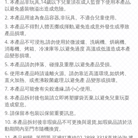
1. 本產品非玩具,14歲以下兒童須在成人監督下使用本產品,
以避免盛裝物溢出造成危險。
2. 本產品用途為食品容器,非玩具。不適合兒童使用。
3. 本產品不得對人體丟擲或揮動,避免造成意外發生或導致
產品損壞。
4. 本產品不可浸泡,請勿使用於微波爐、洗碗機、烘碗機、
消毒機、烤箱、冷凍庫等,以避免過度 高溫或低溫造成本產
品變形損壞。
5. 本產品請勿摔落、碰撞及重壓,以避免產品受損。
6. 使用本產品時請遠離火源。請勿靠近高溫環境,如烘烤、
直火加熱、或煮沸殺菌處理,以避免產 品變形或損壞。
7. 本產品可能會有尖銳邊緣,請小心使用。
8. 本產品拆封後包裝請立即將塑膠袋丟棄,以避免兒童玩耍
造成窒息。
9. 請保留本包裝以保留重要訊息。
10. 本產品拆封後非瑕疵品不可更換與退貨,如瑕疵品請於活
動期間內至門市隨機換貨。
11. 產品相關...等問題,可撥打專線02-2898-3318直接洽詢,將