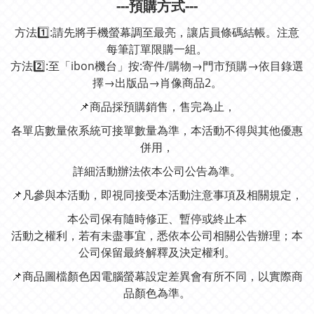
---預購方式---
方法1️⃣:請先將手機螢幕調至最亮，讓店員條碼結帳。注意
每筆訂單限購一組。
方法2️⃣:至「ibon機台」按:寄件/購物→門市預購→依目錄選
擇→出版品→肖像商品2。
📌商品採預購銷售，售完為止，
各單店數量依系統可接單數量為準，本活動不得與其他優惠
併用，
詳細活動辦法依本公司公告為準。
📌凡參與本活動，即視同接受本活動注意事項及相關規定，
本公司保有隨時修正、暫停或終止本
活動之權利，若有未盡事宜，悉依本公司相關公告辦理；本
公司保留最終解釋及決定權利。
📌商品圖檔顏色因電腦螢幕設定差異會有所不同，以實際商
品顏色為準。