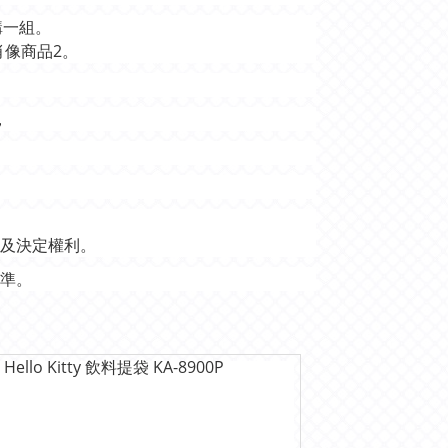
購一組。
肖像商品2。
，
及決定權利。
為準。