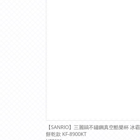
【SANRIO】三麗鷗不鏽鋼真空酷樂杯 冰霸杯900
餅乾款 KF-8900KT