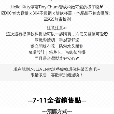
Hello Kitty帶著Tiny Chum變成粉嫩可愛的樣子囉💗
☑️900ml大容量 x 304不鏽鋼 x 雙飲杯蓋（本產品不包含吸管）
☑️SGS無毒檢測
注意注意📣
這次還有提供飲料提袋可以一起購買，方便又雙倍可愛🥰
厚織帶縫紉｜手感更舒適
獨立開版布花｜防潑水又耐刮
吊環設計｜悠遊卡、吊飾都可掛
而且是台灣製造好安心💕
現在就到7-ELEVEN把這些療癒環保杯帶回家吧～

7-11全省銷售點
---
---
---預購方式---