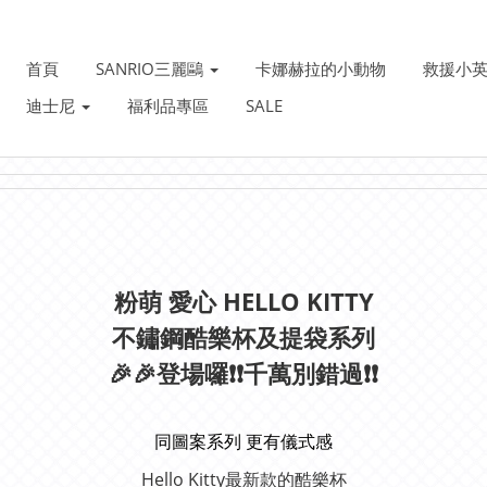
首頁
SANRIO三麗鷗
卡娜赫拉的小動物
救援小
迪士尼
福利品專區
SALE
粉萌 愛心 HELLO KITTY
不鏽鋼酷樂杯及提袋系列
🎉🎉登場囉❗❗千萬別錯過❗❗
同圖案系列 更有儀式感
Hello Kitty最新款的酷樂杯