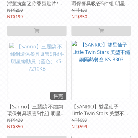
灣製抗菌迷你香氛貼片/口
環保餐具吸管5件組-明星總
罩貼片-48枚 KM-6048GT
動員（粉色）KS-7210KP
NT$250
NT$430
NT$199
NT$350
售完
【Sanrio】三麗鷗 不鏽鋼
【SANRIO】雙星仙子
環保餐具吸管5件組-明星總
Little Twin Stars 美型不鏽
動員（藍色）KS-7210KB
鋼隔熱餐盒 KS-8303
NT$430
NT$699
NT$350
NT$599