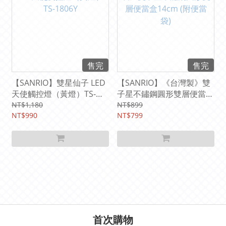
售完
售完
【SANRIO】雙星仙子 LED
【SANRIO】《台灣製》雙
天使觸控燈（黃燈）TS-
子星不鏽鋼圓形雙層便當盒
1806Y
14cm (附便當袋)
NT$1,180
NT$899
NT$990
NT$799
首次購物