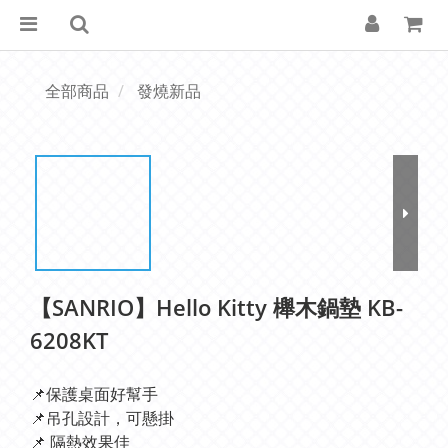
全部商品
發燒新品
【SANRIO】Hello Kitty 櫸木鍋墊 KB-
6208KT
📌保護桌面好幫手
📌吊孔設計，可懸掛
📌 隔熱效果佳