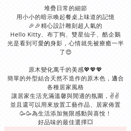
堆疊日常的細節
用小小的暗示喚起餐桌上味道的記憶
🎉🎉精心設計雕刻超人氣的
Hello Kitty、布丁狗、雙星仙子、酷企鵝
光是看到可愛
的
身影，心情就先被療癒一半
了😍
原木變化萬千的美感💖💖💖
簡單的外型結合天然不造作的原木色，
適
合
各種居家風格
讓居家生活充滿溫馨與閒適的氛圍，✌️✌️
並且還可以用來放置工藝作品、居家佈置
🥳🥳為生活添加無限感動與喜悅！
好品味的最佳選擇💥