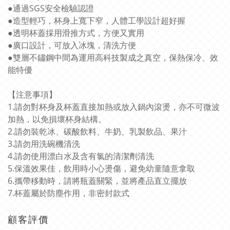
●通過SGS安全檢驗認證
●造型輕巧，杯身上寬下窄，人體工學設計超好握
●透明杯蓋採用滑推方式，方便又實用
●廣口設計，可放入冰塊，清洗方便
●雙層不鏽鋼中間為運用高科技製成之真空，保熱保冷、效
能特優
【注意事項】
1.請勿對杯身及杯蓋直接加熱或放入鍋內滾燙，亦不可微波
加熱，以免損壞杯身結構。
2.請勿裝乾冰、碳酸飲料、牛奶、乳製飲品、果汁
3.請勿用洗碗機清洗
4.請勿使用漂白水及含有氯的清潔劑清洗
5.保溫效果佳，飲用時小心燙傷，避免幼童隨意拿取
6.攜帶移動時，請將瓶蓋關緊，並將產品直立擺放
7.杯蓋屬於防塵作用，非密封款式
顧客評價