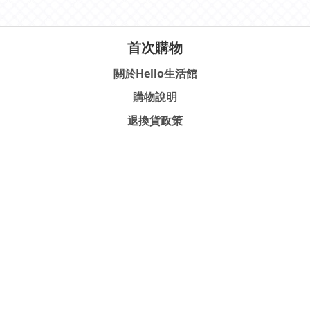
首次購物
關於Hello生活館
購物說明
退換貨政策
隱私條款及細則
聯絡我們
客服專線 │ 02-2898-3280
服務時間 │ 週一至週五 9：00 - 18：00
聯絡地址 │ 11270 台北市北投區中央南路2段31號4樓
Email │ hellolife.tw@gmail.com